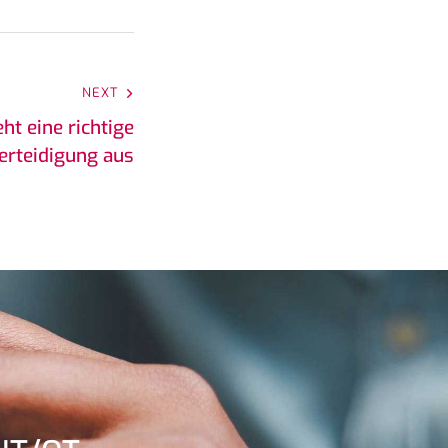
NEXT
ht eine richtige
erteidigung aus