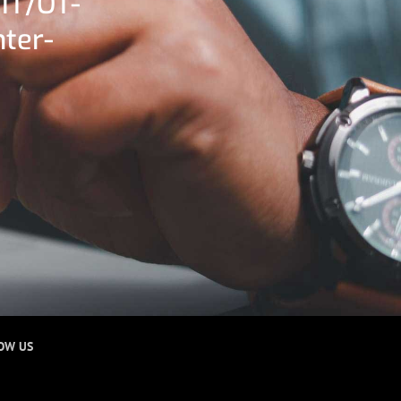
 IT/OT-
ter-
OW US