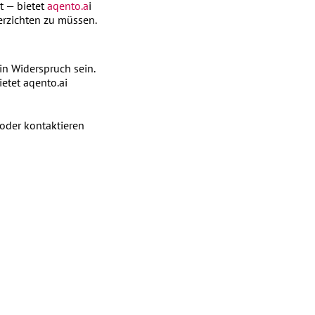
 — bietet
aqento.a
i
erzichten zu müssen.
in Widerspruch sein.
etet aqento.ai
oder kontaktieren