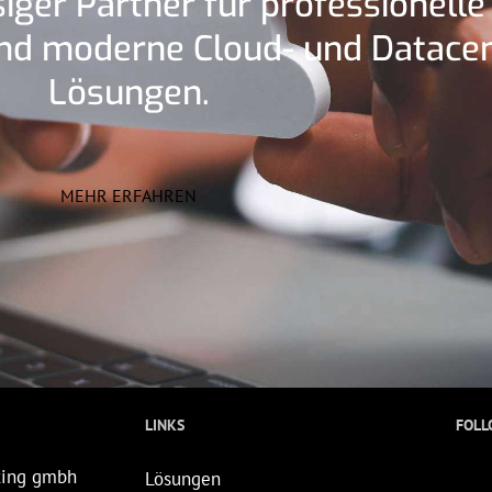
siger Partner für professionelle
und moderne Cloud- und Datacen
Lösungen.
MEHR ERFAHREN
LINKS
FOLL
lting gmbh
Lösungen