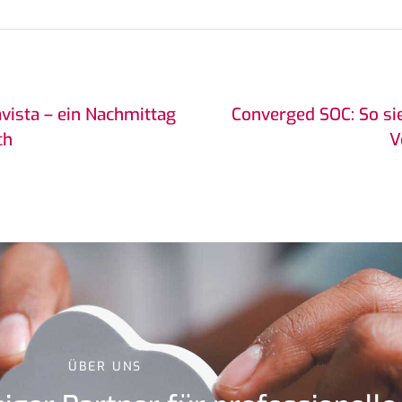
ista – ein Nachmittag
Converged SOC: So sie
ch
V
ÜBER UNS