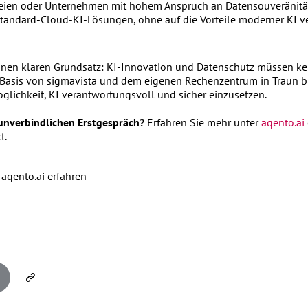
eien oder Unternehmen mit hohem Anspruch an Datensouveränität
 Standard-Cloud-KI-Lösungen, ohne auf die Vorteile moderner KI v
einen klaren Grundsatz: KI-Innovation und Datenschutz müssen ke
 Basis von sigmavista und dem eigenen Rechenzentrum in Traun bi
lichkeit, KI verantwortungsvoll und sicher einzusetzen.
unverbindlichen Erstgespräch?
Erfahren Sie mehr unter
aqento.ai
t.
 aqento.ai erfahren