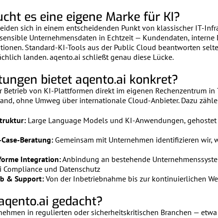
ht es eine eigene Marke für KI?
eiden sich in einem entscheidenden Punkt von klassischer IT-Infra
hsensible Unternehmensdaten in Echtzeit — Kundendaten, interne
ationen. Standard-KI-Tools aus der Public Cloud beantworten selte
chlich landen. aqento.ai schließt genau diese Lücke.
tungen bietet aqento.ai konkret?
r Betrieb von KI-Plattformen direkt im eigenen Rechenzentrum in 
 Hand, ohne Umweg über internationale Cloud-Anbieter. Dazu zähle
truktur:
Large Language Models und KI-Anwendungen, gehostet 
e-Case-Beratung:
Gemeinsam mit Unternehmen identifizieren wir, w
orme Integration:
Anbindung an bestehende Unternehmenssyst
 Compliance und Datenschutz
eb & Support:
Von der Inbetriebnahme bis zur kontinuierlichen We
 aqento.ai gedacht?
ehmen in regulierten oder sicherheitskritischen Branchen — etwa 