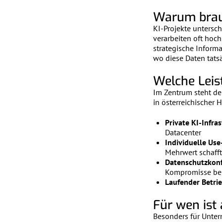
Warum brauc
KI-Projekte untersch
verarbeiten oft hoc
strategische Inform
wo diese Daten tatsä
Welche Leis
Im Zentrum steht de
in österreichischer
Private KI-Infras
Datacenter
Individuelle Us
Mehrwert schafft
Datenschutzkonf
Kompromisse bei
Laufender Betri
Für wen ist
Besonders für Untern